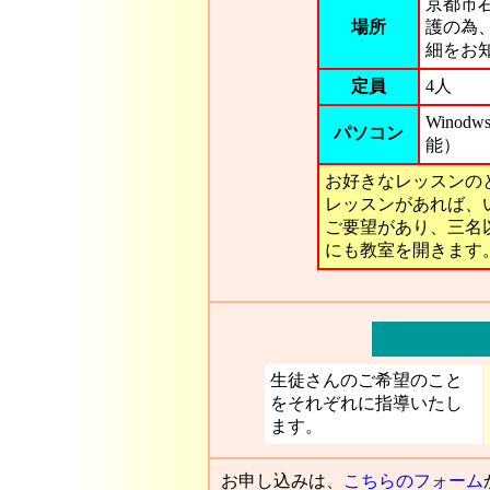
京都市
場所
護の為
細をお
定員
4人
Winodw
パソコン
能）
お好きなレッスンの
レッスンがあれば、
ご要望があり、三名
にも教室を開きます
生徒さんのご希望のこと
をそれぞれに指導いたし
ます。
お申し込みは、
こちらのフォーム