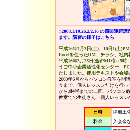
○2008.1/19,26,2/2,16
ます。講習の様子は
こちら
平成16年7月3日(土)、10日1(土)
PM
Excelを使ったDM、チラシ、
平成16年3月26日(金)PM1時～
うご中小企業活性化センター P
たしました。使用テキストや会場
2003年6月からパソコン教室を開
今まで、個人レッスンだけを行っ
から2時半までの二回、パソコン
教室での生徒さん、個人レッスン
日時
隔週土
料金
入会金な