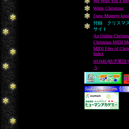
We Wish You a Mer
White Christmas
I saw Mommy kissi
付録 クリスマス
サイト
An Online Christm
Christmas MIDI M
MIDI Files of Chris
Index
HOME
/
幼児英語
う