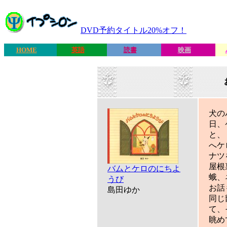
DVD予約タイトル20%オフ！
HOME
英語
読書
映画
犬の
日、
と、
へケ
ナツ
屋根
バムとケロのにちよ
蛾、
うび
お話
島田ゆか
同じ
て、
眺め