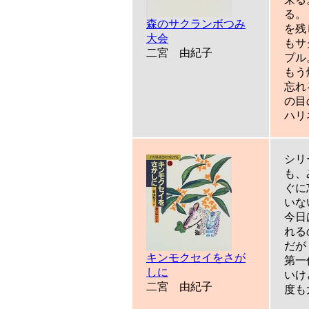
る。
森のサクランボつみ
を残
大会
もサ
二宮 由紀子
プル
もう
忘れ
の目
ハリ
シリ
も、
ぐに
いな
今日
れる
だが
キンモクセイをさが
第一
しに
いけ
二宮 由紀子
度も