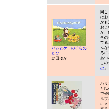
同じ
はお
かも
おじ
が、
その
てる
んな
バムとケロのそらの
ろに
たび
あい
島田ゆか
この
の
」
ハリ
と以
で優
ルプ
にメ
来る