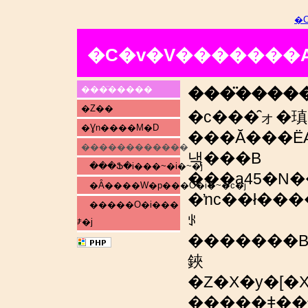
�
�C�v�V�������
���̈�����
���̈����
�Z��
�c���̑ォ�瑱
�Ɣn����M�D
���Ă���Ё
������������
낵���B
���Ֆ�i���~�i�~�j
���a45�N
�Ȃ����W�p���O�i�~�c�j
�ŉc��ł���
�����O�i���
ꂪ
ꌧ�j
�������B�����
鋏