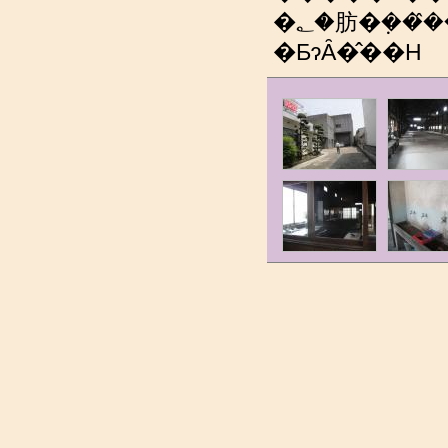
�؂�肪�݂���̂��A���̂܂ܔ��p���邱
�ƂɂȂ�̂��H