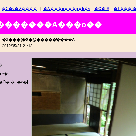
�C�v�V����
|
�A���o���g�b�v
�O�̉摜
�T���l
V�������A���o��
�Z���{�X�@�����̎����A
2012/05/31 21:18
�
~�j
O�i�~�c�j