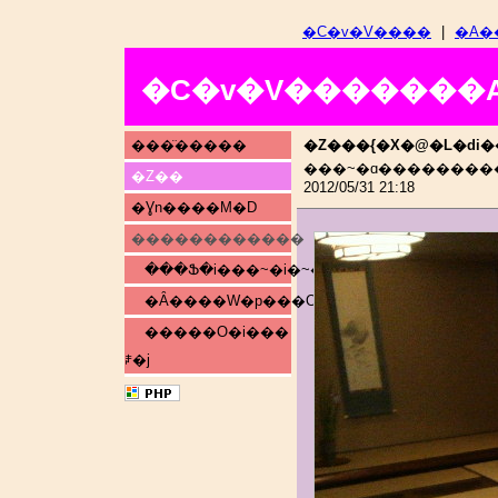
�C�v�V����
|
�A�
�C�v�V�������
���̈�����
�Z���{�X�@�L�ԁi�
���~�ɑ��������
�Z��
2012/05/31 21:18
�Ɣn����M�D
������������
���Ֆ�i���~�i�~�j
�Ȃ����W�p���O�i�~�c�j
�����O�i���
ꌧ�j