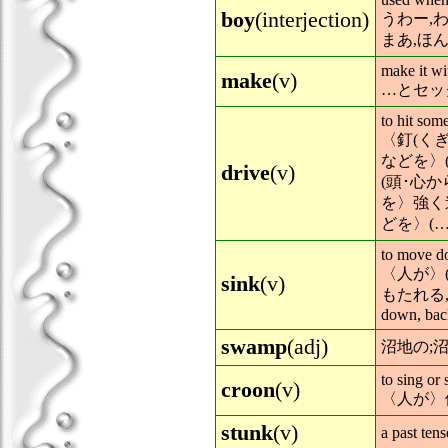
boy
(interjection)
うわー,わ
まあ,ほ
make it wi
make
(v)
…とセッ
to hit some
〈釘(く
などを〉(
drive
(v)
(頭･心から
を〉強く
どを〉(…
to move d
〈人が〉(
sink
(v)
もたれる
down, back
swamp
(adj)
沼地の;
to sing or 
croon
(v)
〈人が〉
stunk
(v)
a past tens