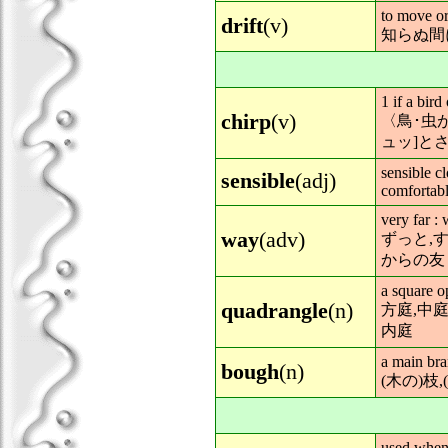
to move o
drift
(v)
知らぬ間
1 if a bird
chirp
(v)
〈鳥･虫
ュッ]と
sensible cl
sensible
(adj)
comfortabl
very far :
way
(adv)
ずっと,すごく
からの友
a square o
quadrangle
(n)
方庭,中
内庭
a main bra
bough
(n)
(木の)枝,(
used when 