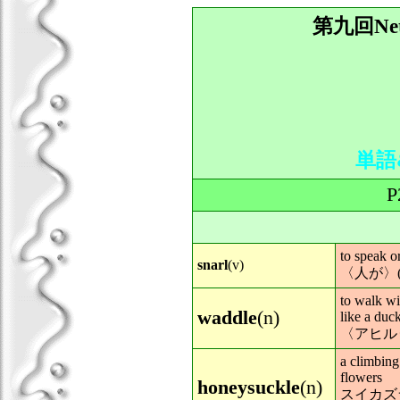
第九回Net
単語
P
to speak o
snarl
(v)
〈人が〉
to walk wi
waddle
(n)
like a duc
〈アヒル
a climbing
flowers
honeysuckle
(n)
スイカズラ