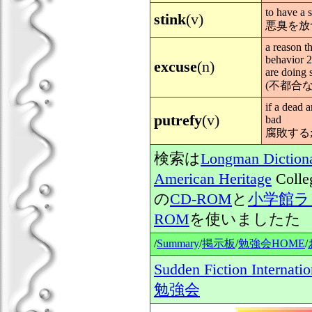
to have a 
stink
(v)
悪臭を放つ
a reason t
behavior 2
excuse
(n)
are doing 
(不都合
if a dead a
putrefy
(v)
bad
腐敗する
検索は
Longman Dictiona
American Heritage
Colle
の
CD-ROM
と
小学館ラ
ROM
を使いましたた
/
Summary
/
掲示板
/
勉強会HOME
/
Sudden Fiction Interna
勉強会