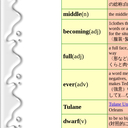
の総称;
middle
(n)
the mid
1clothes t
words or a
becoming
(adj)
for the sit
〈服装･
a full face
way
full
(adj)
〈形など
くらと肉
a word mea
negatives,
ever
(adv)
makes Ted
（強意）
して](…
Tulane Uni
Tulane
Orleans
to be so b
dwarf
(v)
(対照的