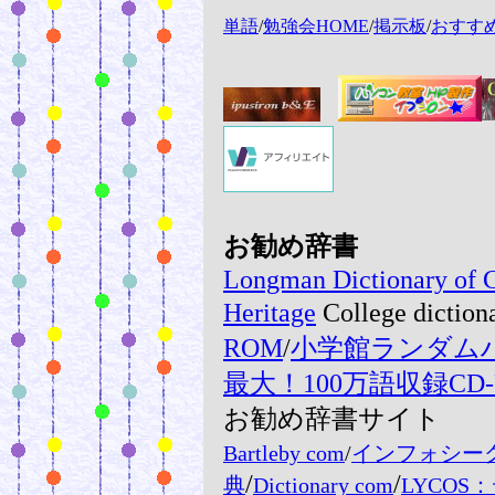
単語
/
勉強会HOME
/
掲示板
/
おすす
お勧め辞書
Longman Dictionary of 
Heritage
College diction
ROM
/
小学館ランダムハ
最大！100万語収録C
お勧め辞書サイト
Bartleby com
/
インフォシー
/
/
典
Dictionary com
LYCOS