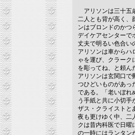
アリソンは三十五歳
二人とも背が高く、
ンはブロンドのかつ
デイケアセンターで
丈夫で明るい色合い
アリソンは車からハ
ゃを運び、クラーク
を彫ってね、と頼ん
アリソンは玄関口で
つひどいものがあっ
である。「老いぼれ
う手紙と共に小切手
ザス・クライストと
夜も更けゆく中、二
クは昔内科医で日曜
の一時にはランタン