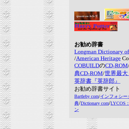
お勧め辞書
Longman Dictionary of
/
American Heritage
Col
COBUILD
の
CD-ROM
典CD-ROM
/
世界最大！
英辞書『英辞郎』
お勧め辞書サイト
Bartleby com
/
インフォシー
/
/
典
Dictionary com
LYCOS
ン