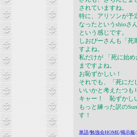
されていますね。
特に、アリソンが予
なったというshio
という感じです。
しおぴーさんも「死
すよね。
私だけが 「死に始めた」
まですよね。
お恥ずかしい！
それでも、「死にだ
いいかと考えたつも
キャー！ 恥ずかし
もっと練った訳のSu
す！
単語
/
勉強会HOME
/
掲示板
/