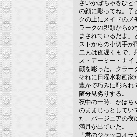
さいかぼちゃをひと
の顔に彫ってね。子
クの上にメイドのメ
ラークの親類からの
まされているだよ」
ストからの小切手が
二人は夜遅くまで、
ス・アーミー・ナイ
顔を彫った。クラー
それに日曜水彩画家
豊かで巧みに彫られ
随分見劣りする。
夜中の一時、かぼち
のままじっとしてい
た。バージニアの夜
満月が出ていた。
「君のジャッコオラ