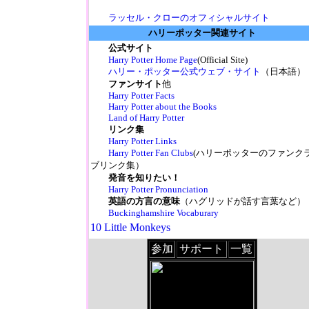
ラッセル・クローのオフィシャルサイト
ハリーポッター関連サイト
公式サイト
Harry Potter Home Page
(Official Site)
ハリー・ポッター公式ウェブ・サイト
（日本語）
ファンサイト
他
Harry Potter Facts
Harry Potter about the Books
Land of Harry Potter
リンク集
Harry Potter Links
Harry Potter Fan Clubs
(ハリーポッターのファンク
ブリンク集）
発音を知りたい！
Harry Potter Pronunciation
英語の方言の意味
（ハグリッドが話す言葉など）
Buckinghamshire Vocaburary
10 Little Monkeys
参加
サポート
一覧