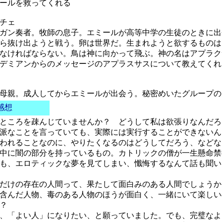
ールを救ってくれる
チェ
ガン奏者。牧師の息子。エミールが高等中学の生徒のときに出
ら抜け出ようと戦う。卵は世界だ。生まれようと欲するものは
なければならない。鳥は神に向かって飛ぶ。神の名はアプラク
デミアンからのメッセージのアプラスサスについて教えてくれ
母親。成人してからエミールが出会う。秘密めいたグループの
感想
ところを疎んじていませんか？ どうして私は欲張りなんだろ
派なことを言っていても、実際には実行することができないん
われることなのに、やりたくなるのはどうしてだろう、などな
中に闇の部分を持っているもの。カトリックの僧が一生懸命禁
も、エロティックな夢を見てしまい、懺悔するなんて話も聞い
だけの存在の人間って、果たして面白みのある人間でしょうか
含んだ人物、毒のある人物のほうが面白く、一緒にいて楽しい
か？
、「よい人」になりたい、と願っていました。でも、完璧なよ