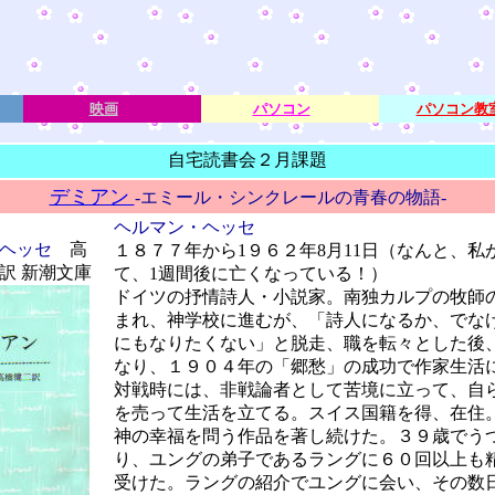
映画
パソコン
パソコン教
自宅読書会２月課題
デミアン
-エミール・シンクレールの青春の物語-
ヘルマン・ヘッセ
ヘッセ
高
１８７７年から1９６２年8月11日（なんと、私
訳 新潮文庫
て、1週間後に亡くなっている！）
ドイツの抒情詩人・小説家。南独カルプの牧師
まれ、神学校に進むが、「詩人になるか、でな
にもなりたくない」と脱走、職を転々とした後
なり、１９０４年の「郷愁」の成功で作家生活
対戦時には、非戦論者として苦境に立って、自
を売って生活を立てる。スイス国籍を得、在住
神の幸福を問う作品を著し続けた。３９歳でう
り、ユングの弟子であるラングに６０回以上も
受けた。ラングの紹介でユングに会い、その数