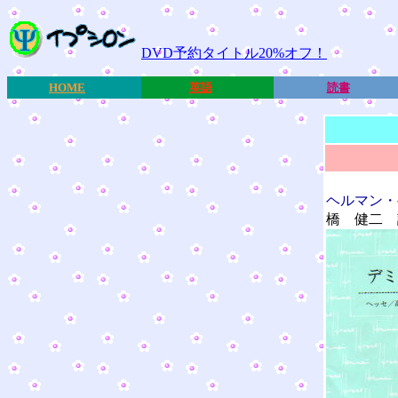
DVD予約タイトル20%オフ！
HOME
英語
読書
ヘルマン・
橋 健二 