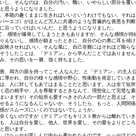
いし、そんなのは、自分の汚い、醜い、いやらしい部分を覆い
と思うようになりました。
、本能の趣くままに生きればいいというわけでもない。それは
パーエゴ）がほとんど万人に共通のような普遍的な善悪を判断
に沿っていけばいいんだ、と思うようになりました。
 して、感情が爆発してしまうときもありますが、そんな感情が持
りえないし、感情が鎮まったときに、自分の心の奥に耳を傾け
反映させればいい、そんな風に、自己非難にはそれほど陥らな
そうしたことは、「デミアン」から学んだことではありません
み、その思いを一層、強く持ちました。
善、両方の面を持ってこそ,人なんだ、と「デミアン」の主人
に導かれ、自分の様々な感情や野心、性衝動を肯定していきま
は、人に対してもあてはまることだと思います。人は全て短所
く恋の相手や、人を尊敬するときなんて、理想化して完璧な素
まいますが）その短所も愛すべきその人の一部だと思えば、そ
せるようになるんじゃないか、そうしたら、もっと、人間関係
係がスムーズにいくのではないでしょうか。
全くないのですが（デミアンでもキリスト教からは離れていき
も、人は自分を愛し、他人、世界を愛し、その愛をよりどころ
と思います。
」はヘッセが苦しんだ中から書かれたものです。ヘッセほどの