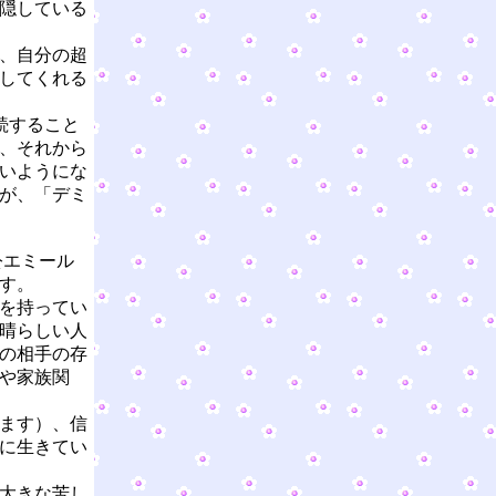
隠している
、自分の超
してくれる
続すること
、それから
いようにな
が、「デミ
公エミール
す。
を持ってい
晴らしい人
の相手の存
や家族関
ます）、信
に生きてい
大きな苦し