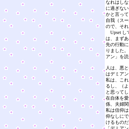
なれはしな
に過ぎない
かと言って
自我（スー
ので、それ
Upset
は、まずあ
先の行動に
りました。
アン」を読
人は、悪と
はデミアン
私は、これ
るし、（よ
と思ってし
在自体を愛
係、夫婦関
私は信仰は
仰なしにで
けるものだ
「デミアン