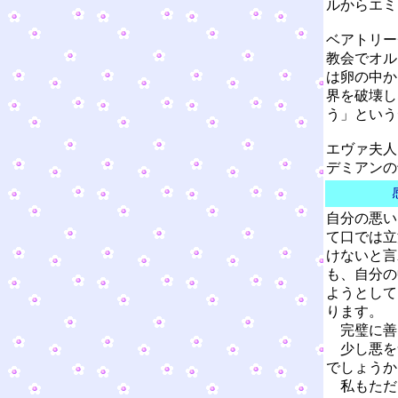
ルからエミ
ベアトリー
教会でオル
は卵の中か
界を破壊し
う」という
エヴァ夫人
デミアンの
自分の悪い
て口では立
けないと言
も、自分の
ようとして
ります。
完璧に善
少し悪を
でしょう
私もただ