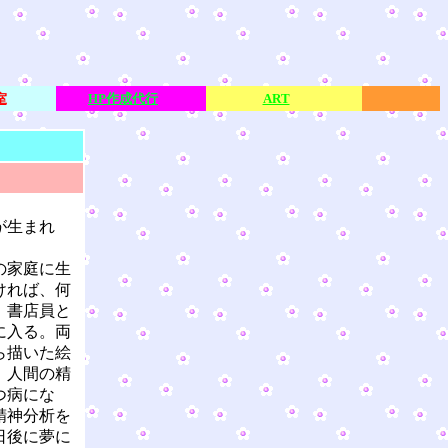
室
HP作成代行
ART
が生まれ
の家庭に生
ければ、何
、書店員と
に入る。両
ら描いた絵
。人間の精
つ病にな
精神分析を
日後に夢に