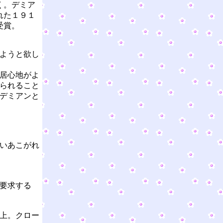
く。デミア
れた１９１
受賞。
ようと欲し
居心地がよ
られること
デミアンと
いあこがれ
要求する
上。クロー