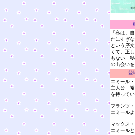
「私は、自
たにすぎな
という序文
くて、正し
もない、秘
の出会いを
登
エミール・
主人公 裕
を持ってい
フランツ・
エミールよ
マックス・
エミールと