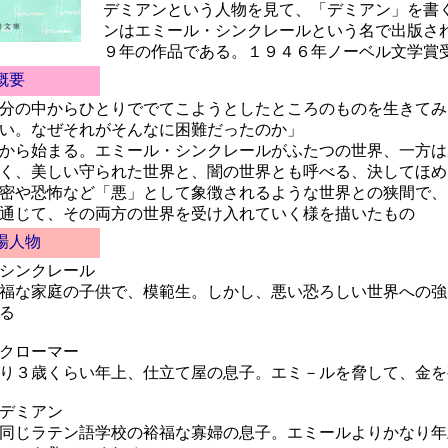
デミアンという人物を見て、「デミアン」を書
ンはエミール・シンクレールという名で出版さ
９年の作品である。１９４６年ノーベル文学賞
概要
分の中からひとりででてこようとしたところのものを生きてみ
い。なぜそれがそんなに困難だったのか」
から始まる。エミール・シンクレールがふたつの世界、一方は
く、美しい守られた世界と、闇の世界とも呼べる、決してほめ
密や恐怖など「悪」として象徴されるような世界との狭間で、
通じて、その両方の世界を受け入れていく様を描いたもの
場人物
シンクレール
福な家庭の子供で、模範生。しかし、悪い恐ろしい世界への強
る
クローマー
り３歳くらい年上、仕立て屋の息子。エミ－ルを脅して、金を
デミアン
同じラテン語学校の裕福な寡婦の息子。エミールよりかなり年