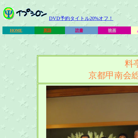
DVD予約タイトル20%オフ！
HOME
英語
読書
映画
料
京都甲南会総会