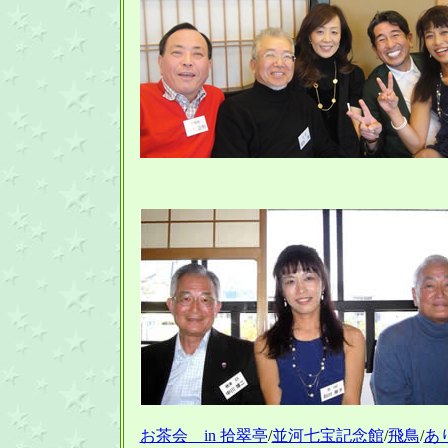
お茶会 in 拾翠亭
/
並河七宝記念館
/
飛鳥
/
あ