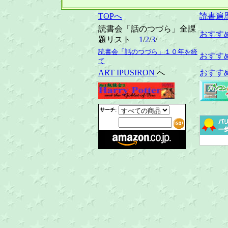
TOPへ
読書遍
読書会「話のつづら」全課
おすす
題リスト
1
/
2
/
3
/
読書会「話のつづら」１０年を経
おすす
て
ART IPUSIRON
へ
おすす
サーチ: