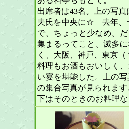
ある料亭ちもとで。
出席者は43名。上の写
夫氏を中央に☆ 去年、
で、ちょっと少なめ。だ
集まるってこと、滅多に
く、大阪、神戸、東京（
料理もお酒もおいしく、
い宴を堪能した。上の写
の集合写真が見られます
下はそのときのお料理な